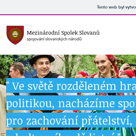
Tento web byl vytv
Mezinárodní Spolek Slovanů
spojování slovanských národů
" Ve světě rozděleném hr
politikou, nacházíme spo
pro zachování přátelství,