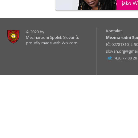
Kontakt:
© 2020 by
Mezinárodní Spolek Slovanů.
Mezinárodní Sp
proudly made with
Wix.com
IČ: 02781310, L-
slovan.org@gmai
Tel:
+420 77 88 28