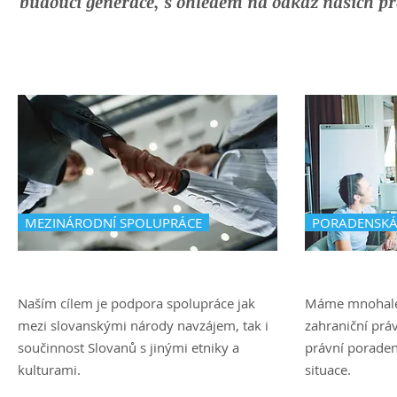
budoucí generace, s ohledem na odkaz naších p
MEZINÁRODNÍ SPOLUPRÁCE
PORADENSKÁ
Naším cílem je podpora spolupráce jak
Máme mnohalet
mezi slovanskými národy navzájem, tak i
zahraniční prá
součinnost Slovanů s jinými etniky a
právní poraden
kulturami.
situace.