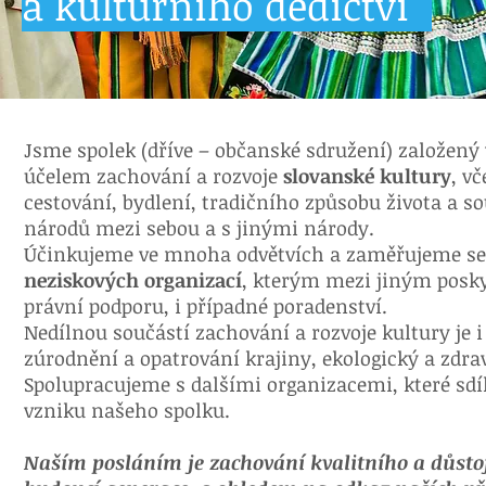
a kulturního dědictví "
Jsme spolek (dříve – občanské sdružení) založený
účelem zachování a rozvoje
slovanské kultury
, v
cestování, bydlení, tradičního způsobu života a s
národů mezi sebou a s jinými národy.
Účinkujeme ve mnoha odvětvích a zaměřujeme se
neziskových organizací
, kterým mezi jiným posk
právní podporu, i případné poradenství.
Nedílnou součástí zachování a rozvoje kultury je 
zúrodnění a opatrování krajiny, ekologický a zdra
Spolupracujeme s dalšími organizacemi, které sdíl
vzniku našeho spolku.
Naším posláním je zachování kvalitního a důsto