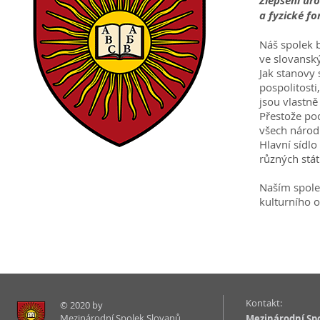
Zlepšení úro
a fyzické fo
Náš spolek 
ve slovanský
Jak stanovy 
pospolitosti
jsou vlastně
Přestože po
všech národů
Hlavní sídlo
různých stát
Naším spole
kulturního 
Kontakt:
© 2020 by
Mezinárodní Spolek Slovanů.
Mezinárodní Sp