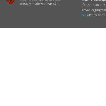
proudly made with
Wix.com
IČ: 02781310, L-
slovan.org@gmai
Tel:
+420 77 88 28